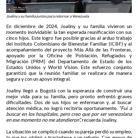
Joaliny y su familia juntos para retornar a Venezuela.
En diciembre de 2024, Joaliny y su familia vivieron un
momento inolvidable: la tan esperada reunificación con sus
cinco hijos. Este logro fue posible gracias al arduo trabajo
del Instituto Colombiano de Bienestar Familiar (ICBF) y al
acompañamiento del proyecto Más Allá de las Fronteras,
apoyado por la Oficina de Población, Refugiados y
Migración (PRM) del Departamento de Estado de los
Estados Unidos y World Vision. Este esfuerzo conjunto
garantizó que la reunión familiar se realizara de manera
segura y con un apoyo integral.
Joaliny llegó a Bogotá con la esperanza de construir una
mejor vida para su familia, pero pronto enfrentó graves
dificultades. Dos de sus hijos se enfermaron y, al buscar
atención médica, no logró recibirla oportunamente
. “Fui a
buscar en los hospitales, pero creo que por ser venezolana
en ese momento no me atendieron”,
recuerda Joaliny.
La situación se complicó cuando su pareja perdió su empleo,
lo que los obligó a trasladarse a un refugio. Con apoyo de