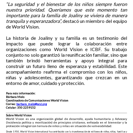
“La seguridad y el bienestar de los niños siempre fueron
nuestra prioridad. Queríamos que este momento tan
importante para la familia de Joaliny se viviera de manera
tranquila y esperanzadora”,
destacó un miembro del equipo
de World Vision.
La historia de Joaliny y su familia es un testimonio del
impacto que puede lograr la colaboración entre
organizaciones como World Vision e ICBF. Su trabajo
conjunto no solo garantizó la reunificación familiar, sino que
también brindó herramientas y apoyo integral para
construir un futuro lleno de esperanza y estabilidad. Este
acompañamiento reafirma el compromiso con los niños,
niñas y adolescentes, garantizando que crezcan en un
entorno de amor, cuidado y protección.
Para más información:
Bárbara Melo
Coordinadora de Comunicaciones World Vision
Correo:
barbara_melo@wvi.org
Celular: 350 2259152
Sobre World Vision
World Vision es una organización global de desarrollo, ayuda humanitaria y Advocacy
(Incidencia política y movilización) de principios cristianos, enfocada en el bienestar y la
protección integral con ternura de niños y niñas en situación de vulnerabilidad.
Desde 1950, World Vision International ha contribuido con la transformación de millones de niños, niñas, familias y