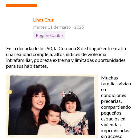
Linda Cruz
martes 11 de marzo - 2025
Región Caribe
E
n la década de los 90, la Comuna 8 de Ibagué enfrentaba
una realidad compleja: altos índices de violencia
intrafamiliar, pobreza extrema y limitadas oportunidades
para sus habitantes.
Muchas
familias vivían
en
condiciones
precarias,
compartiendo
pequeños
espacios en
viviendas
improvisadas,
sin acceso