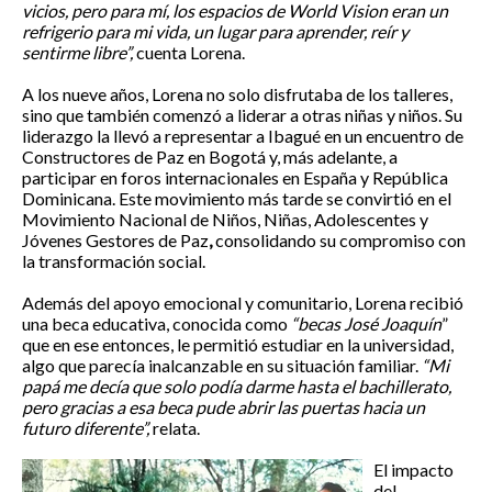
vicios, pero para mí, los espacios de World Vision eran un
refrigerio para mi vida, un lugar para aprender, reír y
sentirme libre”,
cuenta Lorena.
A los nueve años, Lorena no solo disfrutaba de los talleres,
sino que también comenzó a liderar a otras niñas y niños. Su
liderazgo la llevó a representar a Ibagué en un encuentro de
Constructores de Paz en Bogotá y, más adelante, a
participar en foros internacionales en España y República
Dominicana. Este movimiento más tarde se convirtió en el
Movimiento Nacional de Niños, Niñas, Adolescentes y
Jóvenes Gestores de Paz
,
consolidando su compromiso con
la transformación social.
Además del apoyo emocional y comunitario, Lorena recibió
una beca educativa, conocida como
“
becas José Joaquín
”
que en ese entonces, le permitió estudiar en la universidad,
algo que parecía inalcanzable en su situación familiar.
“Mi
papá me decía que solo podía darme hasta el bachillerato,
pero gracias a esa beca pude abrir las puertas hacia un
futuro diferente”,
relata.
El impacto
del