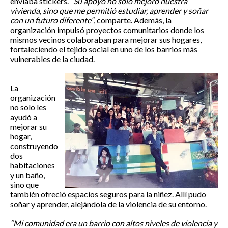
enviaba stickers.
“Su apoyo no solo mejoró nuestra
vivienda, sino que me permitió estudiar, aprender y soñar
con un futuro diferente”
, comparte. Además, la
organización impulsó proyectos comunitarios donde los
mismos vecinos colaboraban para mejorar sus hogares,
fortaleciendo el tejido social en uno de los barrios más
vulnerables de la ciudad.
La
organización
no solo les
ayudó a
mejorar su
hogar,
construyendo
dos
habitaciones
y un baño,
sino que
también ofreció espacios seguros para la niñez. Allí pudo
soñar y aprender, alejándola de la violencia de su entorno.
“Mi comunidad era un barrio con altos niveles de violencia y