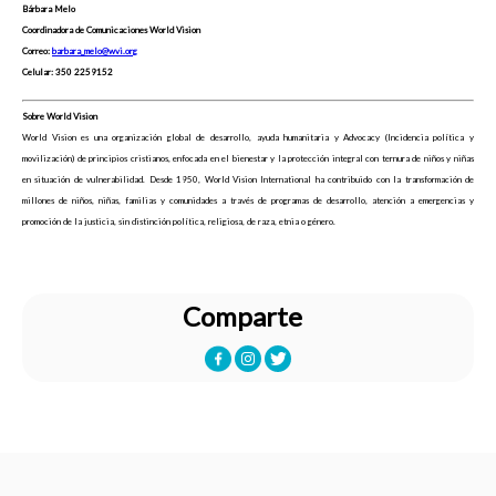
Bárbara Melo
Coordinadora de Comunicaciones World Vision
Correo:
barbara_melo@wvi.org
Celular: 350 2259152
Sobre World Vision
World Vision es una organización global de desarrollo, ayuda humanitaria y Advocacy (Incidencia política y
movilización) de principios cristianos, enfocada en el bienestar y la protección integral con ternura de niños y niñas
en situación de vulnerabilidad. Desde 1950, World Vision International ha contribuido con la transformación de
millones de niños, niñas, familias y comunidades a través de programas de desarrollo, atención a emergencias y
promoción de la justicia, sin distinción política, religiosa, de raza, etnia o género.
Comparte