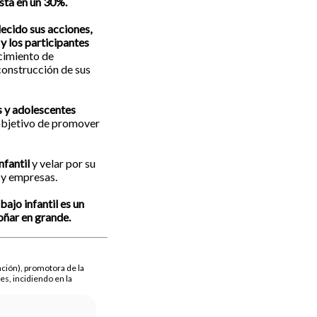
asta en un 30%.
ecido sus acciones,
y los participantes
ecimiento de
 construcción de sus
s y adolescentes
 objetivo de promover
nfantil
y velar por su
 y empresas.
abajo infantil es un
soñar en grande.
ación), promotora de la
les, incidiendo en la