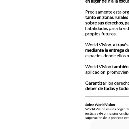
en lugar de ir a la es
Precisamente esta org
tanto en zonas rurales
sobre sus derechos, p
habilidades para la vi
propios futuros.
World Vision,
a través
mediante la entrega de
espacios donde ellos 
World Vision
también 
aplicación, promoviend
Garantizar los derecho
deber de todas y todos,
Sobre World Vision
World Vision es una organiza
justicia y de principios cris
superación de la pobreza ext