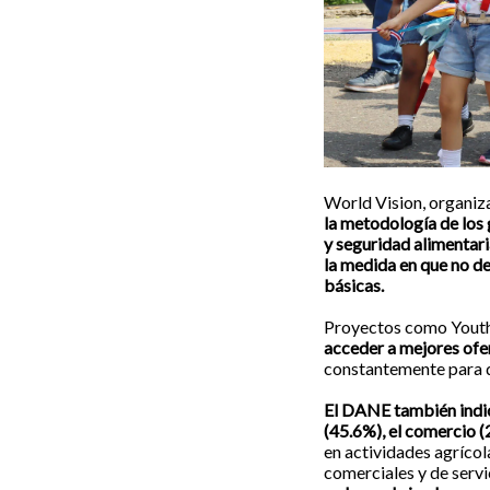
World Vision, organiza
la metodología de los 
y seguridad alimentaria
la medida en que no de
básicas.
Proyectos como Youth 
acceder a mejores ofe
constantemente para qu
El DANE también indica
(45.6%), el comercio (2
en actividades agrícol
comerciales y de servi