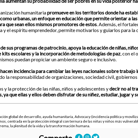
cuela aumentan su probabilidad de ser pobres en su vida posterior h
anización humanitaria
promueve en los territorios donde ha establ
 como urbanas, un enfoque en educación que permite orientar a las 
ara que sean ellos mismos promotores de estos
. Además, el fortal
da y el espíritu emprendedor, permite motivarlos y guiarlos para la
 de sus programas de patrocinio, apoya la educación de niñas, niño
 kits escolares y la incorporación de metodologías de paz
, con el
mismos puedan propiciar un ambiente seguro e inclusivo.
hacen incidencia para cambiar las leyes nacionales sobre trabajo i
o la responsabilidad de organizaciones, sociedad civil, gobiernos
s y la protección de las niñas, niños y adolescentes y
decir no al tr
 ya que ellas y ellos deben disfrutar de su niñez, estudiar, jugar y 
ción global de desarrollo, ayuda humanitaria, Advocacy (incidencia política y moviliz
tianos, centrada en la protección integral con ternura de las niñas y niños más vulnerab
rema, la plenitud de la vida y la transformación humana.
Comparte