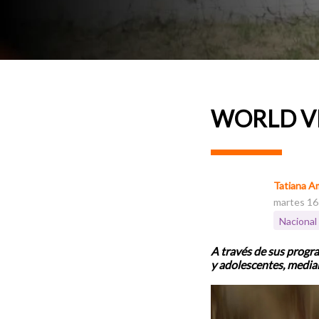
WORLD VI
Tatiana A
martes 16 
Nacional
A través de sus progra
y adolescentes, medi