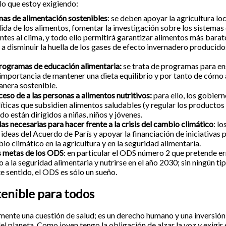
 lo que estoy exigiendo:
as de alimentación sostenibles
: se deben apoyar la agricultura loc
dida de los alimentos, fomentar la investigación sobre los sistema
entes al clima, y todo ello permitirá garantizar alimentos más barat
r a disminuir la huella de los gases de efecto invernadero producid
programas de educación alimentaria:
se trata de programas para en
importancia de mantener una dieta equilibrio y por tanto de cómo
anera sostenible.
ceso de a las personas a alimentos nutritivos:
para ello, los gobier
ticas que subsidien alimentos saludables (y regular los productos
o están dirigidos a niñas, niños y jóvenes.
s necesarias para hacer frente a la crisis del cambio climático
: l
ideas del Acuerdo de París y apoyar la financiación de iniciativas p
io climático en la agricultura y en la seguridad alimentaria.
as metas de los ODS
: en particular el ODS número 2 que pretende e
 a la seguridad alimentaria y nutrirse en el año 2030; sin ningún ti
e sentido, el ODS es sólo un sueño.
tenible para todos
amente una cuestión de salud; es un derecho humano y una inversión 
el planeta. Como joven tengo la obligación de alzar la voz y exigir 