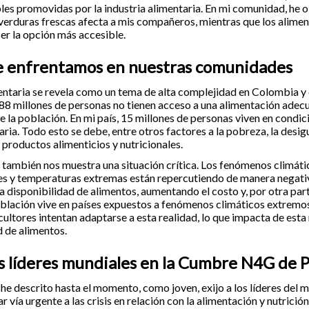
les promovidas por la industria alimentaria. En mi comunidad, he
 verduras frescas afecta a mis compañeros, mientras que los alimen
er la opción más accesible.
e enfrentamos en nuestras comunidades
entaria se revela como un tema de alta complejidad en Colombia y 
188 millones de personas no tienen acceso a una alimentación adecu
e la población. En mi país, 15 millones de personas viven en condic
ria. Todo esto se debe, entre otros factores a la pobreza, la desigu
 productos alimenticios y nutricionales.
 también nos muestra una situación crítica. Los fenómenos climá
es y temperaturas extremas están repercutiendo de manera negati
la disponibilidad de alimentos, aumentando el costo y, por otra par
oblación vive en países expuestos a fenómenos climáticos extremos
cultores intentan adaptarse a esta realidad, lo que impacta de esta
d de alimentos.
os líderes mundiales en la Cumbre N4G de P
 he descrito hasta el momento, como joven, exijo a los líderes del
 vía urgente a las crisis en relación con la alimentación y nutrició