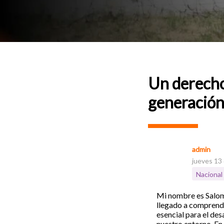
Un derecho 
generación 
admin
jueves 13
Nacional
Mi nombre es Salome
llegado a comprende
esencial para el desa
nuestro entorno. En