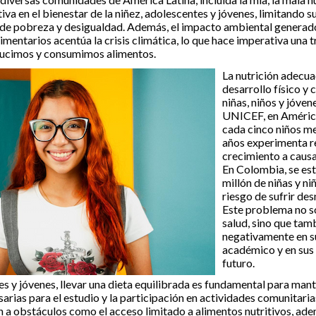
iva en el bienestar de la niñez, adolescentes y jóvenes, limitando s
 de pobreza y desigualdad. Además, el impacto ambiental generad
imentarios acentúa la crisis climática, lo que hace imperativa una 
ucimos y consumimos alimentos.
La nutrición adecuad
desarrollo físico y 
niñas, niños y jóve
UNICEF, en América
cada cinco niños m
años experimenta re
crecimiento a causa
En Colombia, se es
millón de niñas y n
riesgo de sufrir des
Este problema no 
salud, sino que ta
negativamente en s
académico y en sus
futuro.
s y jóvenes, llevar una dieta equilibrada es fundamental para mante
arias para el estudio y la participación en actividades comunitaria
 a obstáculos como el acceso limitado a alimentos nutritivos, ade