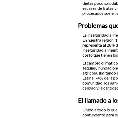
dietas poco saludab
escasez de frutas y
procesados suelen s
Problemas qu
La inseguridad alim
En nuestra región, 
representa al 28% d
inseguridad alimenta
costo que tienen los
El cambio climático
sequías, inundacion
agrícola, limitando 
Latina, 74% de la p
comunidad, los agri
calidad y la cantida
El llamado a l
Unido a todo lo que
contundente para dar