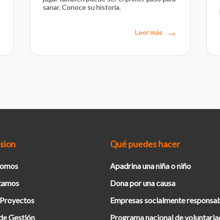
sanar. Conoce su historia.
Leer más
sion
Qué puedes hacer
Somos
Apadrina una niña o niño
tamos
Dona por una causa
 Proyectos
Empresas socialmente responsa
de Gestión
Programa nacional de voluntari