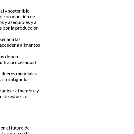
al y sostenible,
s de producción de
os y asequibles y a
os por la producción
señar a las
 acceder a alimentos
nos deben
 ultra procesados)
os líderes mundiales
ara mitigar los
rradicar el hambre y
po de esfuerzos
en el futuro de
el cambio en la