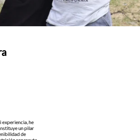
ra
 experiencia, he
nstituye un pilar
tenibilidad de
utrición repercute