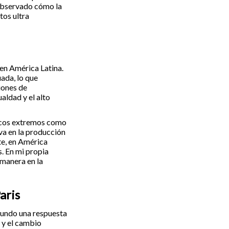
 observado cómo la
tos ultra
en América Latina.
ada, lo que
iones de
aldad y el alto
ticos extremos como
va en la producción
te, en América
. En mi propia
 manera en la
aris
 mundo una respuesta
n y el cambio