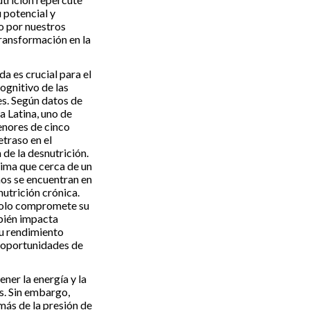
u potencial y
o por nuestros
transformación en la
a es crucial para el
cognitivo de las
nes. Según datos de
 Latina, uno de
enores de cinco
traso en el
 de la desnutrición.
tima que cerca de un
iños se encuentran en
nutrición crónica.
solo compromete su
mbién impacta
u rendimiento
 oportunidades de
ner la energía y la
s. Sin embargo,
más de la presión de