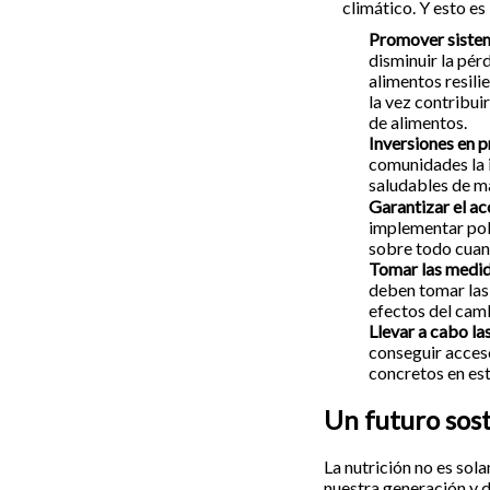
climático. Y esto es
Promover sistem
disminuir la pér
alimentos resili
la vez contribui
de alimentos.
Inversiones en 
comunidades la 
saludables de m
Garantizar el ac
implementar polí
sobre todo cuand
Tomar las medida
deben tomar las 
efectos del camb
Llevar a cabo l
conseguir acceso
concretos en est
Un futuro sos
La nutrición no es sol
nuestra generación y d