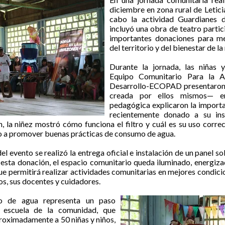
diciembre en zona rural de Letici
cabo la actividad Guardianes d
incluyó una obra de teatro partic
importantes donaciones para me
del territorio y del bienestar de la
Durante la jornada, las niñas 
Equipo Comunitario Para la A
Desarrollo-ECOPAD presentaron 
creada por ellos mismos— 
pedagógica explicaron la importan
recientemente donado a su inst
n, la niñez mostró cómo funciona el filtro y cuál es su uso corre
o a promover buenas prácticas de consumo de agua.
l evento se realizó la entrega oficial e instalación de un panel so
esta donación, el espacio comunitario queda iluminado, energiza
ue permitirá realizar actividades comunitarias en mejores condic
ños, sus docentes y cuidadores.
ro de agua representa un paso
 escuela de la comunidad, que
oximadamente a 50 niñas y niños,