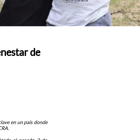
enestar de
clave en un país donde
 CRA.
lizada el pasado 3 de