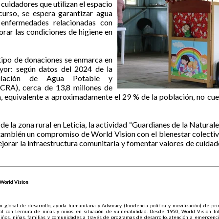
cuidadores que utilizan el espacio
curso, se espera garantizar agua
 enfermedades relacionadas con
orar las condiciones de higiene en
 tipo de donaciones se enmarca en
yor: según datos del 2024 de la
ulación de Agua Potable y
CRA), cerca de 13,8 millones de
 equivalente a aproximadamente el 29 % de la población, no cu
e la zona rural en Leticia, la actividad “Guardianes de la Natural
 también un compromiso de World Vision con el bienestar colecti
ejorar la infraestructura comunitaria y fomentar valores de cuidad
World Vision
 global de desarrollo, ayuda humanitaria y Advocacy (Incidencia política y movilización) de prin
ral con ternura de niñas y niños en situación de vulnerabilidad. Desde 1950, World Vision Int
iños, niñas, familias y comunidades a través de programas de desarrollo, atención a emergencias