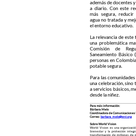
además de docentes y 
a diario. Con este re
más segura, reducir
agua no tratada y mej
el entorno educativo.
La relevancia de este
una problemática ma
Comisión de Reg
Saneamiento Básico (
personas en Colombia,
potable segura.
Para las comunidades d
una celebración, sino
a servicios básicos, m
desde la niñez.
Para más información:
Bárbara Melo
Coordinadora de Comunicaciones 
Correo:
barbara_melo@wvi.org
Sobre World Vision
World Vision es una organización
bienestar y la protección integ
transformación de millones de n