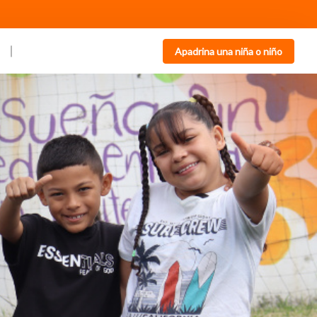
Apadrina una niña o niño