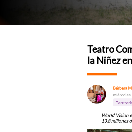
Teatro Comu
la Niñez en
Bárbara M
miércoles
Territor
World Vision e
13,8 millones d