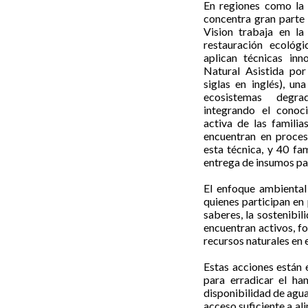
En regiones como la
concentra gran parte
Vision trabaja en l
restauración ecológ
aplican técnicas in
Natural Asistida po
siglas en inglés), un
ecosistemas degra
integrando el conoci
activa de las familia
encuentran en proces
esta técnica, y 40 fa
entrega de insumos par
El enfoque ambiental 
quienes participan e
saberes, la sostenibi
encuentran activos, fo
recursos naturales en
Estas acciones están
para erradicar el ha
disponibilidad de agua
acceso suficiente a al