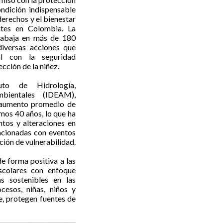
ndición indispensable
derechos y el bienestar
ntes en Colombia. La
trabaja en más de 180
 diversas acciones que
al con la seguridad
ección de la niñez.
to de Hidrología,
bientales (IDEAM),
 aumento promedio de
imos 40 años, lo que ha
ntos y alteraciones en
lacionadas con eventos
ción de vulnerabilidad.
e forma positiva a las
escolares con enfoque
as sostenibles en las
cesos, niñas, niños y
e, protegen fuentes de