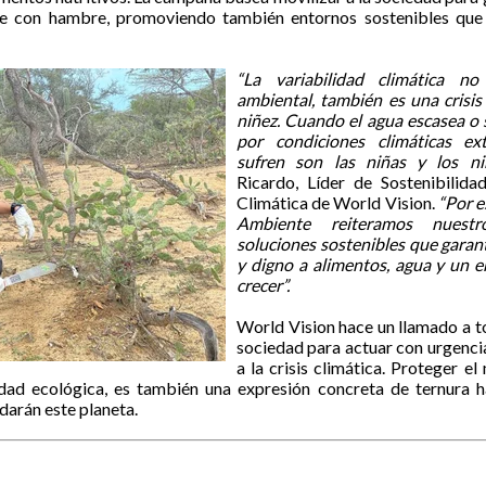
te con hambre, promoviendo también entornos sostenibles que
“La variabilidad climática n
ambiental, también es una crisis
niñez. Cuando el agua escasea o s
por condiciones climáticas e
sufren son las niñas y los niñ
Ricardo, Líder de Sostenibilid
Climática de World Vision.
“Por e
Ambiente reiteramos nuest
soluciones sostenibles que garant
y digno a alimentos, agua y un 
crecer”.
World Vision hace un llamado a to
sociedad para actuar con urgenc
a la crisis climática. Proteger e
dad ecológica, es también una expresión concreta de ternura ha
darán este planeta.