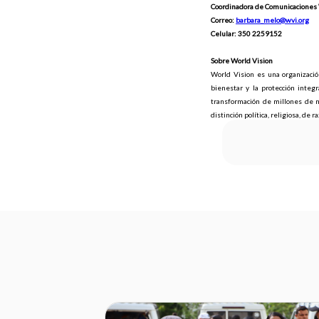
Coordinadora de Comunicaciones 
Correo:
barbara_melo@wvi.org
Celular: 350 2259152
Sobre World Vision
World Vision es una organización
bienestar y la protección integ
transformación de millones de n
distinción política, religiosa, de r