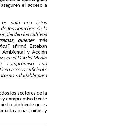
 aseguren el acceso a
o es solo una crisis
 de los derechos de la
e pierden los cultivos
xtremas, quienes más
os”,
afirmó Esteban
ad Ambiental y Acción
so, en el Día del Medio
ro compromiso con
icen acceso suficiente
entorno saludable para
dos los sectores de la
ia y compromiso frente
l medio ambiente no es
cia las niñas, niños y