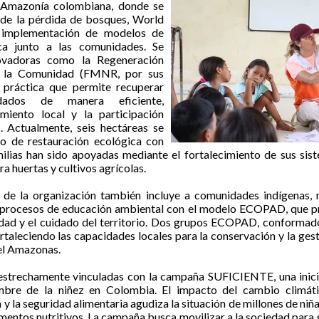
 Amazonía colombiana, donde se
 de la pérdida de bosques, World
a implementación de modelos de
ica junto a las comunidades. Se
novadoras como la Regeneración
r la Comunidad (FMNR, por sus
a práctica que permite recuperar
dados de manera eficiente,
miento local y la participación
s. Actualmente, seis hectáreas se
o de restauración ecológica con
milias han sido apoyadas mediante el fortalecimiento de sus sis
a huertas y cultivos agrícolas.
de la organización también incluye a comunidades indígenas, n
n procesos de educación ambiental con el modelo ECOPAD, que p
lidad y el cuidado del territorio. Dos grupos ECOPAD, conformad
rtaleciendo las capacidades locales para la conservación y la ges
 el Amazonas.
 estrechamente vinculadas con la campaña SUFICIENTE, una inici
mbre de la niñez en Colombia. El impacto del cambio climátic
 y la seguridad alimentaria agudiza la situación de millones de niña
imentos nutritivos. La campaña busca movilizar a la sociedad para