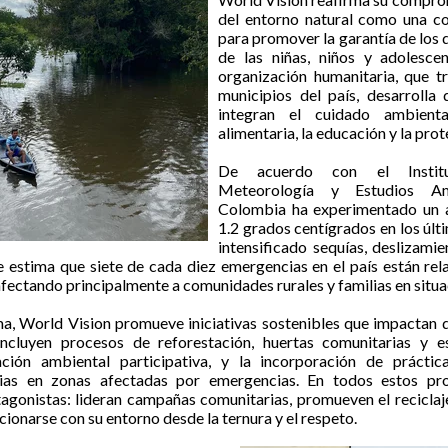
del entorno natural como una co
para promover la garantía de los 
de las niñas, niños y adolesce
organización humanitaria, que 
municipios del país, desarrolla
integran el cuidado ambient
alimentaria, la educación y la prot
De acuerdo con el Institu
Meteorología y Estudios Am
Colombia ha experimentado un
1.2 grados centígrados en los últ
intensificado sequías, deslizamie
 Se estima que siete de cada diez emergencias en el país están re
fectando principalmente a comunidades rurales y familias en situa
a, World Vision promueve iniciativas sostenibles que impactan d
ncluyen procesos de reforestación, huertas comunitarias y 
ción ambiental participativa, y la incorporación de práctic
ias en zonas afectadas por emergencias. En todos estos pro
agonistas: lideran campañas comunitarias, promueven el reciclaj
cionarse con su entorno desde la ternura y el respeto.