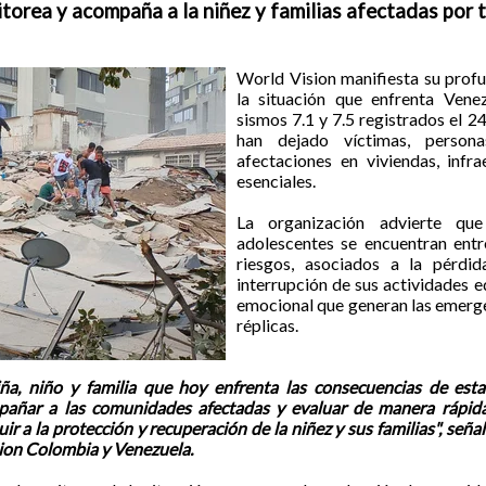
torea y acompaña a la niñez y familias afectadas por 
World Vision manifiesta su prof
la situación que enfrenta Venez
sismos 7.1 y 7.5 registrados el 2
han dejado víctimas, person
afectaciones en viviendas, infra
esenciales.
La organización advierte que
adolescentes se encuentran ent
riesgos, asociados a la pérdid
interrupción de sus actividades e
emocional que generan las emerge
réplicas.
a, niño y familia que hoy enfrenta las consecuencias de est
añar a las comunidades afectadas y evaluar de manera rápida
ir a la protección y recuperación de la niñez y sus familias", seña
ion Colombia y Venezuela.