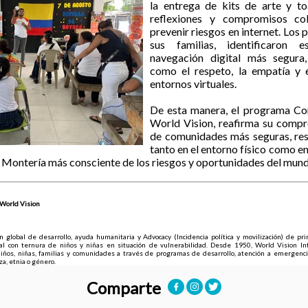
la entrega de kits de arte y to
reflexiones y compromisos co
prevenir riesgos en internet. Los 
sus familias, identificaron 
navegación digital más segura
como el respeto, la empatía y 
entornos virtuales.
De esta manera, el programa Co
World Vision, reafirma su compr
de comunidades más seguras, resi
tanto en el entorno físico como en
 Montería más consciente de los riesgos y oportunidades del mundo
World Vision
 global de desarrollo, ayuda humanitaria y Advocacy (Incidencia política y movilización) de prin
ral con ternura de niños y niñas en situación de vulnerabilidad. Desde 1950, World Vision Int
iños, niñas, familias y comunidades a través de programas de desarrollo, atención a emergencias
aza, etnia o género.
Comparte