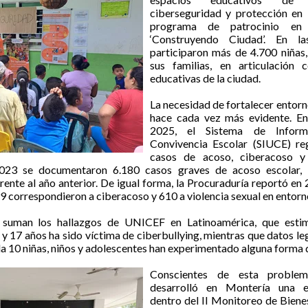
ciberseguridad y protección en 
programa de patrocinio en
‘Construyendo Ciudad’. En la
participaron más de 4.700 niñas,
sus familias, en articulación c
educativas de la ciudad.
La necesidad de fortalecer entorn
hace cada vez más evidente. E
2025, el Sistema de Inform
Convivencia Escolar (SIUCE) re
casos de acoso, ciberacoso y
023 se documentaron 6.180 casos graves de acoso escolar, 
ente al año anterior. De igual forma, la Procuraduría reportó en
99 correspondieron a ciberacoso y 610 a violencia sexual en entorn
suman los hallazgos de UNICEF en Latinoamérica, que esti
y 17 años ha sido víctima de ciberbullying, mientras que datos l
a 10 niñas, niños y adolescentes han experimentado alguna forma d
Conscientes de esta problem
desarrolló en Montería una e
dentro del II Monitoreo de Bien