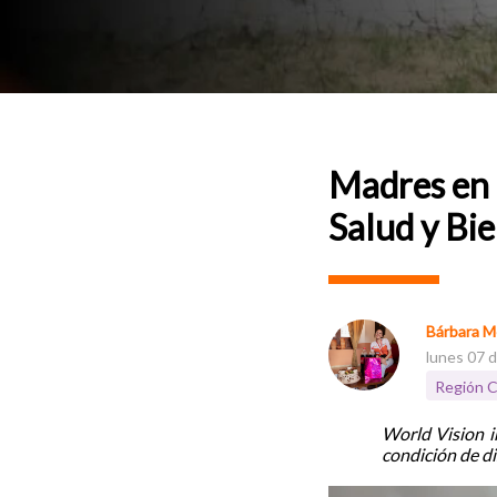
Madres en 
Salud y Bie
Bárbara M
lunes 07 d
Región C
World Vision i
condición de d