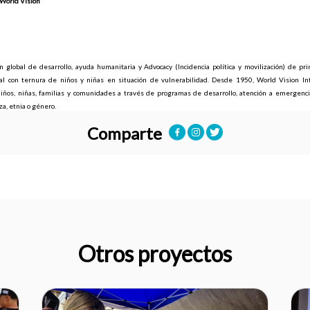
World Vision
 global de desarrollo, ayuda humanitaria y Advocacy (Incidencia política y movilización) de prin
ral con ternura de niños y niñas en situación de vulnerabilidad. Desde 1950, World Vision Int
iños, niñas, familias y comunidades a través de programas de desarrollo, atención a emergencias
aza, etnia o género.
Comparte
Otros proyectos