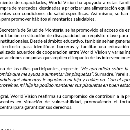
miento de capacidades, World Vision ha apoyado a estas famili
compra de mercados, destinadas a priorizar una alimentación equil
centes con condiciones de salud específicas. Así mismo, se han
n para promover hábitos alimentarios saludables.
 Secretaría de Salud de Montería, se ha promovido el acceso de es
 población en situación de discapacidad, un requisito clave par
 institucionales. Desde el ámbito educativo, también se han gener
 territorio para identificar barreras y facilitar una educaci
malizado acuerdos de cooperación entre World Vision y varias ins
ciar acciones conjuntas que amplíen el impacto de las intervenciones
na de las niñas participantes, expresó:
“He aprendido sobre la c
 comida que me ayuda a aumentar las plaquetas”
. Su madre, Yareli
ndido qué alimentos le ayudan a mi hija y cuáles no. Con el ap
 proteínas, mi hija ha podido mantener sus plaquetas en buen estad
gral, World Vision reafirma su compromiso de contribuir a la p
scentes en situación de vulnerabilidad, promoviendo el forta
central para garantizar sus derechos.