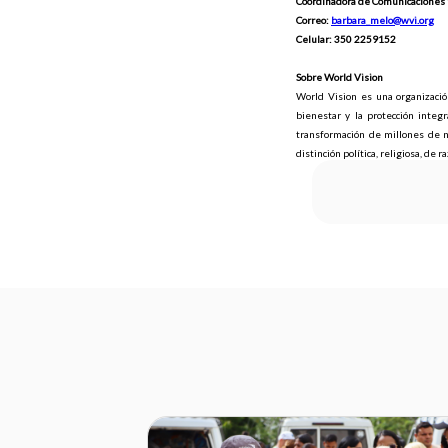
Coordinadora de Comunicaciones 
Correo:
barbara_melo@wvi.org
Celular: 350 2259152
Sobre World Vision
World Vision es una organización
bienestar y la protección integ
transformación de millones de n
distinción política, religiosa, de r