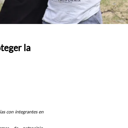
teger la
ias con integrantes en
mas de patrocinio