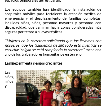
espacios temporales de resguardo.
Los equipos también han identificado la instalación de
hospitales móviles para fortalecer la atención médica de
emergencia y el desplazamiento de familias completas,
incluidas niñas, niños, personas mayores y personas con
discapacidad, que caminan hacia zonas consideradas más
seguras por temor a nuevas réplicas.
“Mujeres en la carretera solicitando que los llevemos con
nosotros, que los ‘saquemos de allí’, todo esto mientras se
escucha: ‘salgan se está rompiendo la carretera’”,
menciona
uno de los trabajadores humanitarios en terreno.
La niñez enfrenta riesgos crecientes
Las
niñas,
niños
y