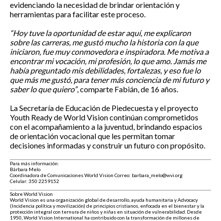
evidenciando la necesidad de brindar orientación y
herramientas para facilitar este proceso.
“Hoy tuve la oportunidad de estar aquí, me explicaron
sobre las carreras, me gustó mucho la historia con la que
iniciaron, fue muy conmovedora e inspiradora. Me motiva a
encontrar mi vocación, mi profesión, lo que amo. Jamás me
había preguntado mis debilidades, fortalezas, y eso fue lo
que más me gustó, para tener más conciencia de mi futuro y
saber lo que quiero”
, comparte Fabián, de 16 años.
La Secretaría de Educación de Piedecuesta y el proyecto
Youth Ready de World Vision continúan comprometidos
con el acompañamiento a la juventud, brindando espacios
de orientación vocacional que les permitan tomar
decisiones informadas y construir un futuro con propósito.
Para más información:
Bárbara Melo
Coordinadora de Comunicaciones World Vision Correo: barbara_melo@wvi.org
Celular: 350 2259152
Sobre World Vision
World Vision es una organización global de desarrollo, ayuda humanitaria y Advocacy
(Incidencia política y movilización) de principios cristianos, enfocada en el bienestar y la
protección integral con ternura de niños y niñas en situación de vulnerabilidad. Desde
1950, World Vision International ha contribuido con la transformación de millones de