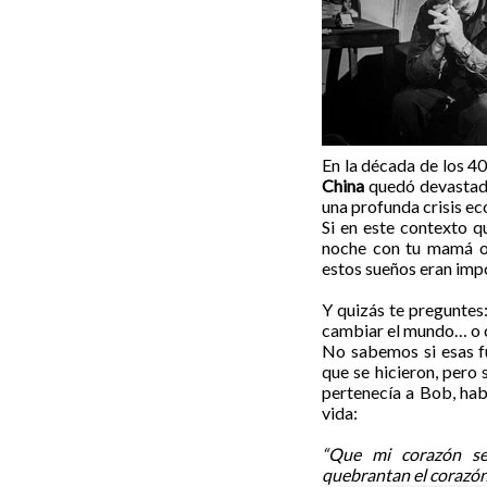
En la década de los 40
China
quedó devastada 
una profunda crisis e
Si en este contexto qu
noche con tu mamá o 
esto
s
sueños eran impo
Y quizás te preguntes
cambiar el mundo… o 
No sabemos si esas f
que se hicieron, pero 
pertenecía a Bob, hab
vida:
“Que mi corazón se
quebrantan el corazón