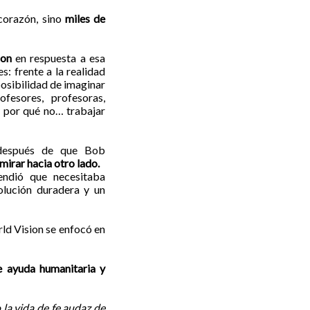
corazón, sino
miles de
ion
en respuesta a esa
: frente a la realidad
posibilidad de imaginar
ofesores, profesoras,
 por qué no… trabajar
 después de que Bob
mirar hacia otro lado.
endió que necesitaba
olución duradera y un
rld Vision se enfocó en
e ayuda humanitaria
y
la vida de fe audaz de