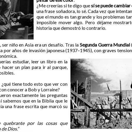
¿Me creerías si te digo que
sí se puede cambiar
una frase soñadora, lo sé. Cada vez que intent
que el mundo es tan grande y los problemas ta
imposible mover algo. Pero déjame mostra
historia que demostró lo contrario.
, ser niño en Asia era un desafío. Tras la
Segunda Guerra Mundial
por años de invasión japonesa (1937–1945), con graves tensiones
conómica.
erías estudiar, leer un libro en la
hacer un plan para ir al parque,
sibles.
: ¿qué tiene todo esto que ver con
con conocer a Bob y Lorraine?
ueron exactamente las preguntas
sí sabemos que en la Biblia que le
ía una frase escrita que marcó su
 quebrante por las cosas que
 de Dios.”