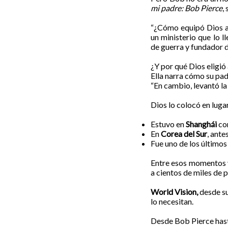
mi padre: Bob Pierce
,
“¿Cómo equipó Dios a 
un ministerio que lo l
de guerra y fundador 
¿Y por qué Dios eligi
Ella narra cómo su pad
“En cambio, levantó la 
Dios lo colocó en lugar
Estuvo en
Shanghái
co
En
Corea del Sur
, ante
Fue uno de los últimos 
Entre esos momentos 
a cientos de miles de 
World
Vision
,
desde s
lo necesitan.
Desde Bob Pierce has