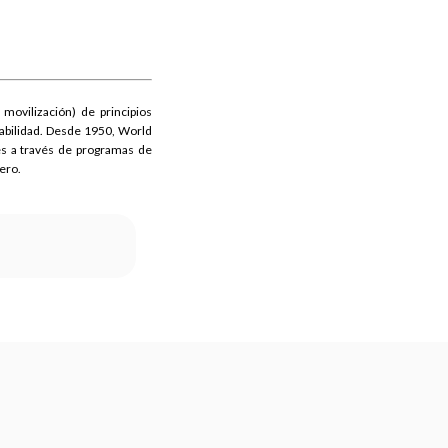
 movilización) de principios
erabilidad. Desde 1950, World
des a través de programas de
nero.