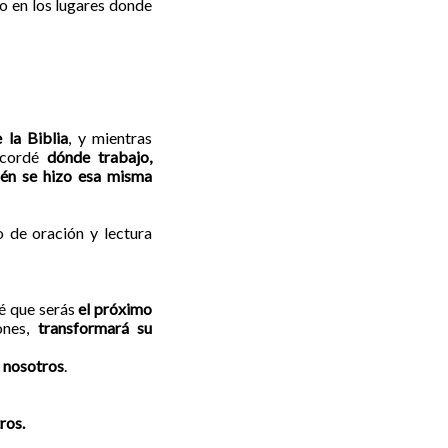
so en los lugares donde
 la Biblia
, y mientras
ecordé
dónde trabajo,
bién se hizo esa misma
o de oración y lectura
sé que serás
el próximo
ones,
transformará su
a nosotros
.
ros.