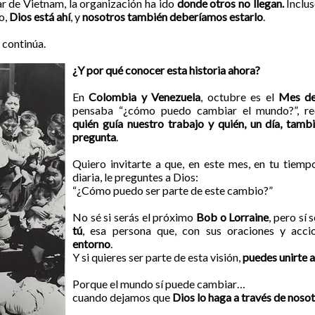
ar de Vietnam, la organización ha ido
donde otros no llegan.
Inclu
ño,
Dios está ahí
, y
nosotros también deberíamos estarlo
.
 continúa.
¿Y por qué conocer esta historia ahora?
En
Colombia y Venezuela
, octubre es el
Mes de
pensaba “¿cómo puedo cambiar el mundo?”, r
quién guía nuestro trabajo y quién, un día, tam
pregunta
.
Quiero invitarte a que, en este mes, en tu tiemp
diaria, le preguntes a Dios:
“¿Cómo puedo ser parte de este cambio?”
No sé si serás el próximo
Bob o Lorraine
, pero sí 
tú
,
esa persona que, con sus oraciones y acci
entorno
.
Y si quieres ser parte de esta visión,
puedes unirte 
Porque el mundo sí puede cambiar…
cuando dejamos que
Dios lo haga a través de nosot