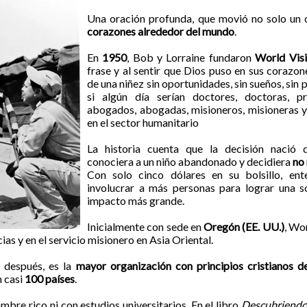
Una oración profunda, que movió no solo un 
corazones alrededor del mundo
.
En
1950
, Bob y Lorraine fundaron
World Vis
frase y al
sentir que Dios puso en sus corazones
de una niñez sin oportunidades, sin sueños, sin 
si algún día serían doctores, doctoras, pr
abogados, abogadas, misioneros, misioneras y
en el sector humanitario
La historia cuenta que la decisión nació
conociera a un niño abandonado y decidiera
no 
Con solo cinco dólares en su bolsillo, ent
involucrar a más personas para lograr una s
impacto más grande.
Inicialmente con sede en
Oregón (EE. UU.)
, Wo
ias y en el servicio misionero en Asia Oriental.
 después, es la
mayor organización con principios cristianos d
n casi
100 países
.
bre rico ni con estudios universitarios. En el libro
Descubriendo 