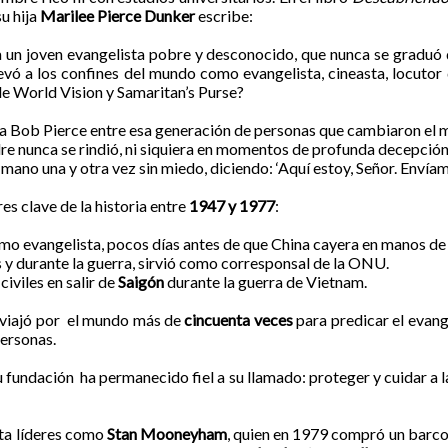
 su hija
Marilee Pierce Dunker
escribe:
un joven evangelista pobre y desconocido, que nunca se graduó d
levó a los confines del mundo como evangelista, cineasta, locutor
de World Vision y Samaritan’s Purse?
ó a Bob Pierce entre esa generación de personas que cambiaron el
re nunca se rindió, ni siquiera en momentos de profunda decepción
mano una y otra vez sin miedo, diciendo: ‘Aquí estoy, Señor. Envíame
es clave de la historia entre
1947 y 1977
:
mo evangelista
,
pocos días antes de que China cayera en manos de 
s y durante la guerra, sirvió como corresponsal de la ONU.
civiles en salir de
Saigón
durante la guerra de Vietnam.
viajó por el mundo más de
cincuenta veces
para predicar el evang
personas.
u fundación
ha permanecido fiel a su llamado: proteger y cuidar a l
ta líderes como
Stan Mooneyham
, quien en 1979 compró un barco 