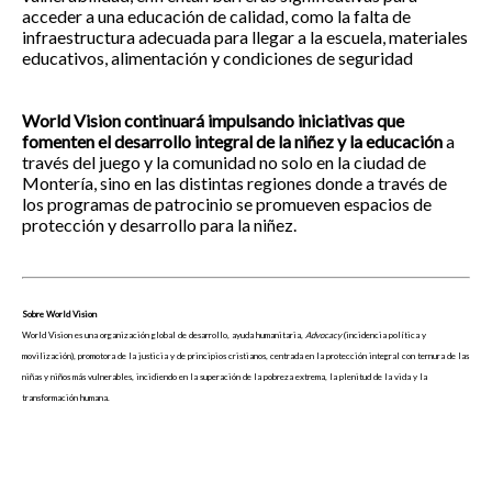
acceder a una educación de calidad, como la falta de
infraestructura adecuada para llegar a la escuela, materiales
educativos, alimentación y condiciones de seguridad
World Vision continuará impulsando iniciativas que
fomenten el desarrollo integral de la niñez y la educación
a
través del juego y la comunidad no solo en la ciudad de
Montería, sino en las distintas regiones donde a través de
los programas de patrocinio se promueven espacios de
protección y desarrollo para la niñez.
Sobre World Vision
World Vision es una organización global de desarrollo, ayuda humanitaria,
Advocacy
(incidencia política y
movilización), promotora de la justicia y de principios cristianos, centrada en la protección integral con ternura de las
niñas y niños más vulnerables, incidiendo en la superación de la pobreza extrema, la plenitud de la vida y la
transformación humana.