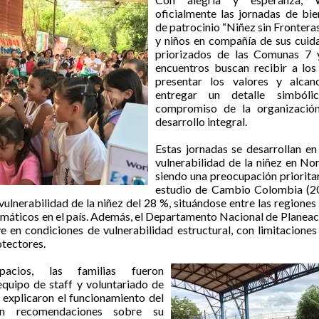
oficialmente las jornadas de bi
de patrocinio “Niñez sin Fronteras
y niños en compañía de sus cuid
priorizados de las Comunas 7 
encuentros buscan recibir a los
presentar los valores y alca
entregar un detalle simbóli
compromiso de la organizació
desarrollo integral.
Estas jornadas se desarrollan e
vulnerabilidad de la niñez en No
siendo una preocupación priorita
estudio de Cambio Colombia (20
vulnerabilidad de la niñez del 28 %, situándose entre las regione
imáticos en el país. Además, el Departamento Nacional de Planeac
e en condiciones de vulnerabilidad estructural, con limitaciones
otectores.
acios, las familias fueron
quipo de staff y voluntariado de
 explicaron el funcionamiento del
ron recomendaciones sobre su