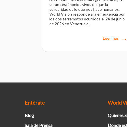
serán testimonios vivos de que la
solidaridad es lo que nos hace humanos.
World Vision responde a la emergencia por
los dos terremotos ocurridos el 24 de junio
de 2026 en Venezuela.
Leer más
Entérate
World Vi
Blog
Quienes 
Sala de Prensa
Donde es