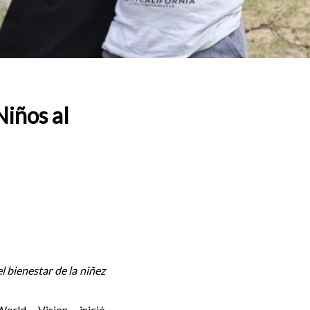
iños al
l bienestar de la niñez
orld Vision inició