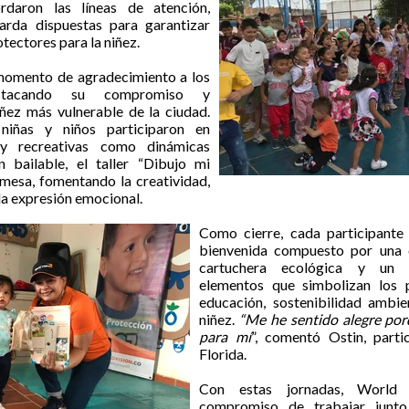
ordaron las líneas de atención,
arda dispuestas para garantizar
tectores para la niñez.
 momento de agradecimiento a los
destacando su compromiso y
ñez más vulnerable de la ciudad.
 niñas y niños participaron en
 y recreativas como dinámicas
n bailable, el taller “Dibujo mi
mesa, fomentando la creatividad,
 la expresión emocional.
Como cierre, cada participante 
bienvenida compuesto por una c
cartuchera ecológica y un re
elementos que simbolizan los p
educación, sostenibilidad ambie
niñez.
“Me he sentido alegre por
para mí
”, comentó Ostin, parti
Florida.
Con estas jornadas, World 
compromiso de trabajar junto