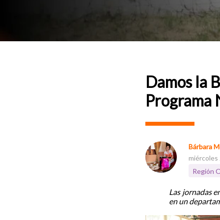
Damos la B
Programa N
Bárbara M
miércoles
Región O
Las jornadas en
en un departame