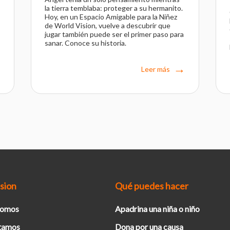
la tierra temblaba: proteger a su hermanito.
Hoy, en un Espacio Amigable para la Niñez
de World Vision, vuelve a descubrir que
jugar también puede ser el primer paso para
sanar. Conoce su historia.
Leer más
sion
Qué puedes hacer
Somos
Apadrina una niña o niño
tamos
Dona por una causa