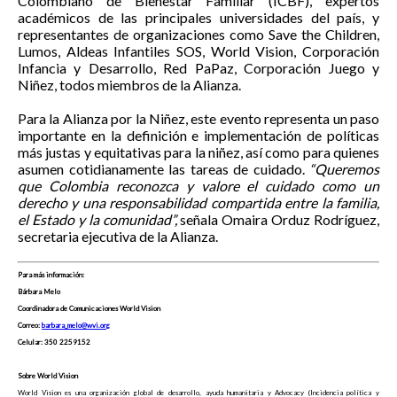
Colombiano de Bienestar Familiar (ICBF), expertos
académicos de las principales universidades del país, y
representantes de organizaciones como Save the Children,
Lumos, Aldeas Infantiles SOS, World Vision, Corporación
Infancia y Desarrollo, Red PaPaz, Corporación Juego y
Niñez, todos miembros de la Alianza.
Para la Alianza por la Niñez, este evento representa un paso
importante en la definición e implementación de políticas
más justas y equitativas para la niñez, así como para quienes
asumen cotidianamente las tareas de cuidado.
“Queremos
que Colombia reconozca y valore el cuidado como un
derecho y una responsabilidad compartida entre la familia,
el Estado y la comunidad”,
señala Omaira Orduz Rodríguez,
secretaria ejecutiva de la Alianza.
Para más información:
Bárbara Melo
Coordinadora de Comunicaciones World Vision
Correo:
barbara_melo@wvi.org
Celular: 350 2259152
Sobre World Vision
World Vision es una organización global de desarrollo, ayuda humanitaria y Advocacy (Incidencia política y