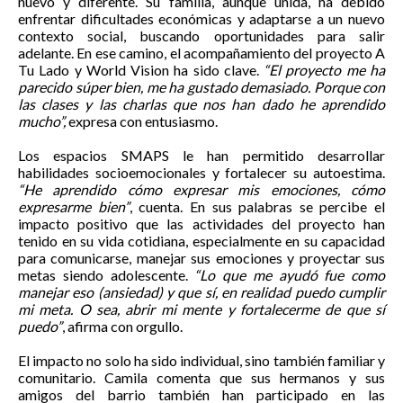
nuevo y diferente. Su familia, aunque unida, ha debido
enfrentar dificultades económicas y adaptarse a un nuevo
contexto social, buscando oportunidades para salir
adelante. En ese camino, el acompañamiento del proyecto A
Tu Lado y World Vision ha sido clave.
“El proyecto me ha
parecido súper bien, me ha gustado demasiado. Porque con
las clases y las charlas que nos han dado he aprendido
mucho”,
expresa con entusiasmo.
Los espacios SMAPS le han permitido desarrollar
habilidades socioemocionales y fortalecer su autoestima.
“He aprendido cómo expresar mis emociones, cómo
expresarme bien”
, cuenta. En sus palabras se percibe el
impacto positivo que las actividades del proyecto han
tenido en su vida cotidiana, especialmente en su capacidad
para comunicarse, manejar sus emociones y proyectar sus
metas siendo adolescente.
“Lo que me ayudó fue como
manejar eso (ansiedad) y que sí, en realidad puedo cumplir
mi meta. O sea, abrir mi mente y fortalecerme de que sí
puedo”
, afirma con orgullo.
El impacto no solo ha sido individual, sino también familiar y
comunitario. Camila comenta que sus hermanos y sus
amigos del barrio también han participado en las