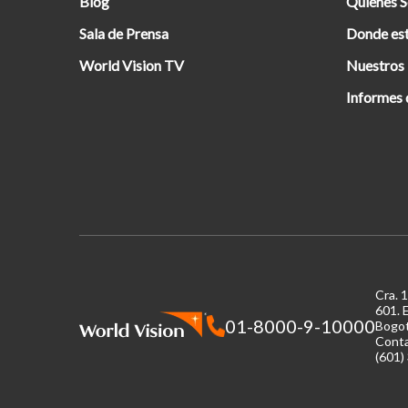
Blog
Quienes 
Sala de Prensa
Donde es
World Vision TV
Nuestros
Informes 
Cra. 
601.
E
01-8000-9-10000
Bogot
Cont
(601)