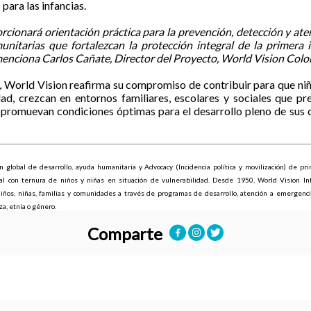
para las infancias.
cionará orientación práctica para la prevención, detección y aten
nitarias que fortalezcan la protección integral de la primera i
 menciona
Carlos Cañate, Director del Proyecto, World Vision Colo
, World Vision reafirma su compromiso de contribuir para que niña
ad, crezcan en entornos familiares, escolares y sociales que pre
 promuevan condiciones óptimas para el desarrollo pleno de sus 
 global de desarrollo, ayuda humanitaria y Advocacy (Incidencia política y movilización) de prin
ral con ternura de niños y niñas en situación de vulnerabilidad. Desde 1950, World Vision Int
iños, niñas, familias y comunidades a través de programas de desarrollo, atención a emergencias
aza, etnia o género.
Comparte