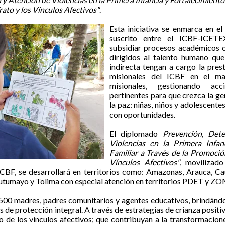
ato y los Vínculos Afectivos"
.
Esta iniciativa se enmarca en 
suscrito entre el ICBF-ICETE
subsidiar procesos académicos 
dirigidos al talento humano qu
indirecta tengan a cargo la prest
misionales del ICBF en el ma
misionales, gestionando ac
pertinentes para que crezca la ge
la paz: niñas, niños y adolescent
con oportunidades.
El diplomado
Prevención, Det
Violencias en la Primera Infan
Familiar a Través de la Promoció
Vínculos Afectivos"
, movilizad
ICBF, se desarrollará en territorios como: Amazonas, Arauca, C
utumayo y Tolima con especial atención en territorios PDET y Z
a 500 madres, padres comunitarios y agentes educativos, brindánd
s de protección integral. A través de estrategias de crianza posit
to de los vínculos afectivos; que contribuyan a la transformacio