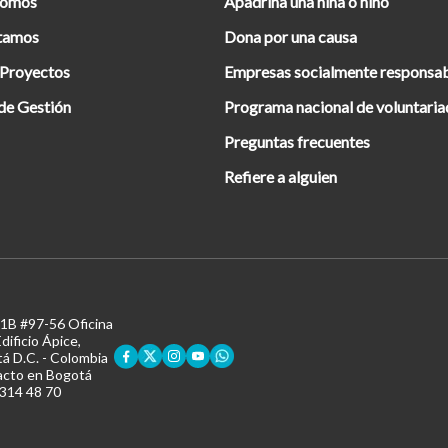
Somos
Apadrina una niña o niño
tamos
Dona por una causa
 Proyectos
Empresas socialmente responsa
de Gestión
Programa nacional de voluntari
Preguntas frecuentes
Refiere a alguien
11B #97-56 Oficina
dificio Ápice,
á D.C. - Colombia
acto en Bogotá
 314 48 70