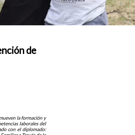
ención de
omueven la formación y
petencias laborales del
zado con el diplomado:
Familiar a Través de la