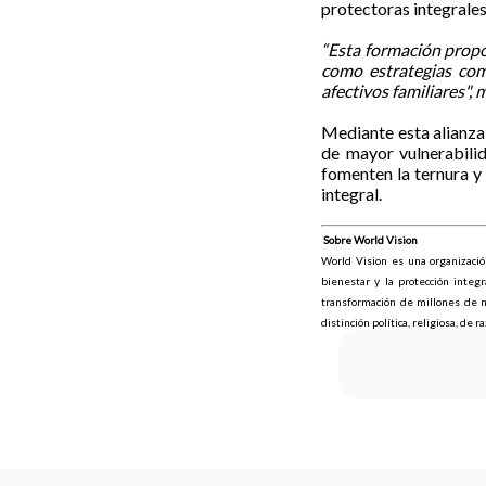
protectoras integrales 
“Esta formación propor
como estrategias comu
afectivos familiares",
Mediante esta alianza
de mayor vulnerabilid
fomenten la ternura y
integral.
Sobre World Vision
World Vision es una organización
bienestar y la protección integ
transformación de millones de n
distinción política, religiosa, de r