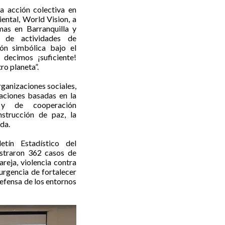
a acción colectiva en
ental, World Vision, a
as en Barranquilla y
e de actividades de
ión simbólica bajo el
decimos ¡suficiente!
ro planeta”.
organizaciones sociales,
zaciones basadas en la
s y de cooperación
nstrucción de paz, la
ida.
etín Estadístico del
istraron 362 casos de
areja, violencia contra
 urgencia de fortalecer
defensa de los entornos