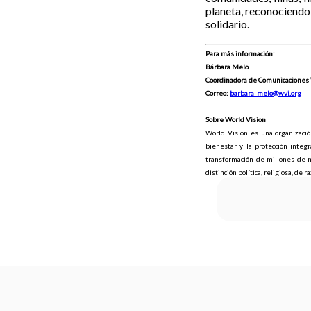
planeta, reconociendo 
solidario.
Para más información:
Bárbara Melo
Coordinadora de Comunicaciones 
Correo:
barbara_melo@wvi.org
Sobre World Vision
World Vision es una organización
bienestar y la protección integ
transformación de millones de n
distinción política, religiosa, de r