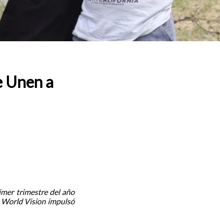
e Unen a
rimer trimestre del año
a, World Vision impulsó