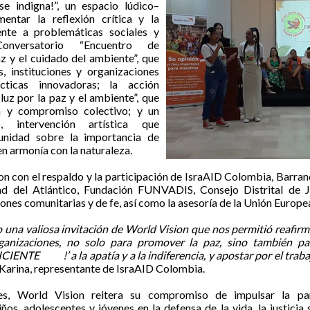
e indigna!”, un espacio lúdico–
entar la reflexión crítica y la
ente a problemáticas sociales y
onversatorio “Encuentro de
az y el cuidado del ambiente”, que
, instituciones y organizaciones
cticas innovadoras; la acción
luz por la paz y el ambiente”, que
a y compromiso colectivo; y un
, intervención artística que
munidad sobre la importancia de
en armonía con la naturaleza.
on con el respaldo y la participación de IsraAID Colombia, Barran
ad del Atlántico, Fundación FUNVADIS, Consejo Distrital de Ju
ones comunitarias y de fe, así como la asesoría de la Unión Europe
do una valiosa invitación de World Vision que nos permitió reafirm
rganizaciones, no solo para promover la paz, sino también p
CIENTE !’ a la apatía y a la indiferencia, y apostar por el trab
Karina, representante de IsraAID Colombia.
es, World Vision reitera su compromiso de impulsar la par
ños, adolescentes y jóvenes en la defensa de la vida, la justicia 