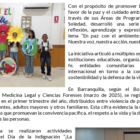
Con el propósito de promover l
favor de la paz y el cuidado ambi
través de sus Áreas de Program
Soledad, desarrolló una seri
reflexión, aprendizaje y expres
lema “En paz con el ambiente: 
Nuestra voz, nuestra acción, nuest
La iniciativa articuló a múltiples 
instituciones educativas, organi
fe, entidades comunitaria
internacional en torno a la co
sostenibilidad y la defensa de la v
En Barranquilla, según el Bol
e Medicina Legal y Ciencias Forenses (marzo de 2025), se reg
r en el primer trimestre del año, distribuidos entre violencia de p
entes, adultos mayores y otros familiares. Esta cifra evidencia la
as que promuevan la convivencia pacífica, el respeto a la vida y la 
 las personas.
a se realizaron actividades
 el Día de la Indignación “¡La