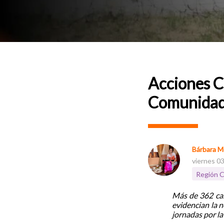
Acciones C
Comunidade
Bárbara M
viernes 0
Región C
Más de 362 caso
evidencian la n
jornadas por la