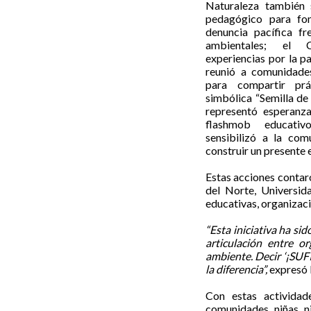
Naturaleza también s
pedagógico para fom
denuncia pacífica fr
ambientales; el C
experiencias por la p
reunió a comunidades
para compartir prá
simbólica “Semilla de 
representó esperanz
flashmob educativo
sensibilizó a la co
construir un presente 
Estas acciones contar
del Norte, Universid
educativas, organizaci
“Esta iniciativa ha si
articulación entre o
ambiente. Decir ‘¡SUFI
la diferencia”,
expresó 
Con estas actividad
comunidades, niñas, ni