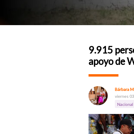
9.915 pers
apoyo de W
Bárbara M
viernes 03
Nacional