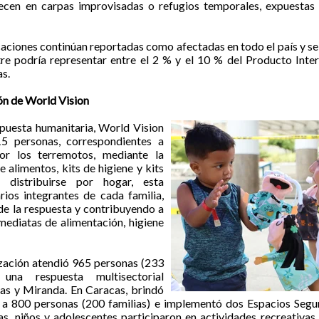
ecen en carpas improvisadas o refugios temporales, expuestas a
aciones continúan reportadas como afectadas en todo el país y se
e podría representar entre el 2 % y el 10 % del Producto Inte
as.
ión de World Vision
puesta humanitaria, World Vision
5 personas, correspondientes a
por los terremotos, mediante la
 alimentos, kits de higiene y kits
 distribuirse por hogar, esta
rios integrantes de cada familia,
de la respuesta y contribuyendo a
mediatas de alimentación, higiene
nización atendió 965 personas (233
 una respuesta multisectorial
as y Miranda. En Caracas, brindó
a a 800 personas (200 familias) e implementó dos Espacios Segur
s, niños y adolescentes participaron en actividades recreativas