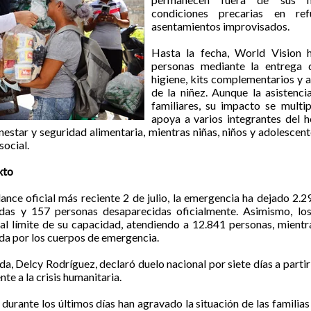
condiciones precarias en re
asentamientos improvisados.
Hasta la fecha, World Vision 
personas mediante la entrega d
higiene, kits complementarios y 
de la niñez. Aunque la asistenc
familiares, su impacto se multip
apoya a varios integrantes del 
nestar y seguridad alimentaria, mientras niñas, niños y adolesce
social.
xto
nce oficial más reciente 2 de julio, la emergencia ha dejado 2.2
das y 157 personas desaparecidas oficialmente. Asimismo, los
l límite de su capacidad, atendiendo a 12.841 personas, mientr
ida por los cuerpos de emergencia.
a, Delcy Rodríguez, declaró duelo nacional por siete días a partir d
nte a la crisis humanitaria.
s durante los últimos días han agravado la situación de las famili