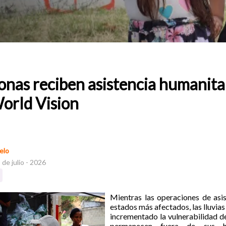
onas reciben asistencia humanitar
orld Vision
elo
 de julio - 2026
Mientras las operaciones de asi
estados más afectados, las lluvias
incrementado la vulnerabilidad de
permanecen fuera de sus ho