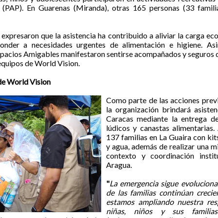
s (PAP). En Guarenas (Miranda), otras 165 personas (33 familia
expresaron que la asistencia ha contribuido a aliviar la carga e
onder a necesidades urgentes de alimentación e higiene. Asi
Espacios Amigables manifestaron sentirse acompañados y seguros d
equipos de World Vision.
de World Vision
Como parte de las acciones previs
la organización brindará asiste
Caracas mediante la entrega de 
lúdicos y canastas alimentarias
137 familias en La Guaira con kit
y agua, además de realizar una m
contexto y coordinación instit
Aragua.
"
La emergencia sigue evoluciona
de las familias continúan creci
estamos ampliando nuestra re
niñas, niños y sus familias