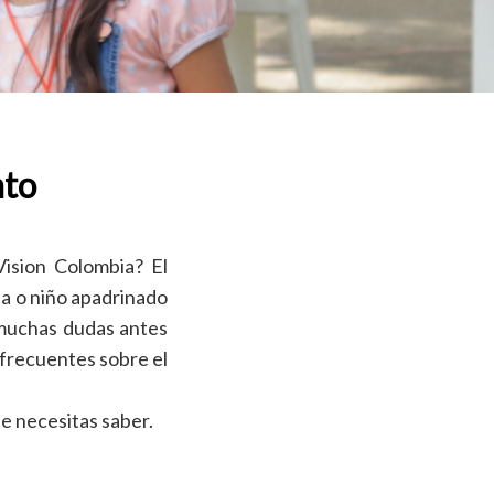
nto
ision Colombia? El
ña o niño apadrinado
 muchas dudas antes
frecuentes sobre el
ue necesitas saber.