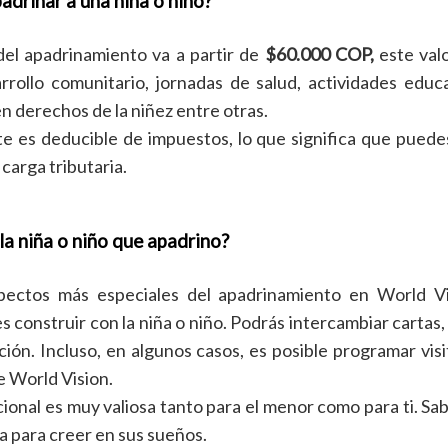
adrinar a una niña o niño?
el apadrinamiento va a partir de
$60.000 COP,
este valo
rollo comunitario, jornadas de salud, actividades educat
n derechos de la niñez entre otras.
e es deducible de impuestos, lo que significa que puede
carga tributaria.
la niña o niño que apadrino?
spectos más especiales del apadrinamiento en World Vis
 construir con la niña o niño. Podrás intercambiar cartas, 
ión. Incluso, en algunos casos, es posible programar visit
 World Vision.
onal es muy valiosa tanto para el menor como para ti. Sa
za para creer en sus sueños.