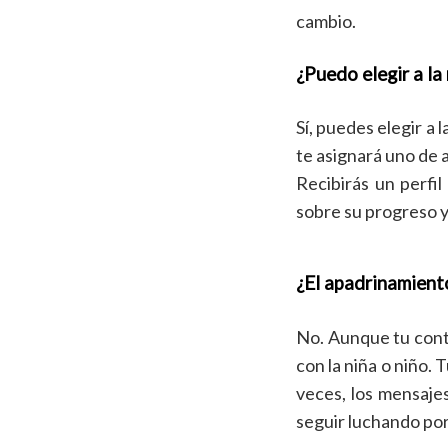
cambio.
¿Puedo elegir a la
Sí, puedes elegir a 
te asignará uno de 
Recibirás un perfi
sobre su progreso y
¿El apadrinamient
No. Aunque tu contr
con la niña o niño.
veces, los mensaje
seguir luchando por