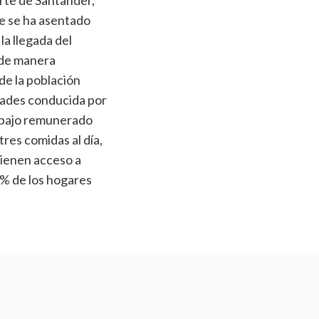
rte de Santander,
te se ha asentado
la llegada del
 de manera
de la población
dades conducida por
rabajo remunerado
res comidas al día,
tienen acceso a
2% de los hogares