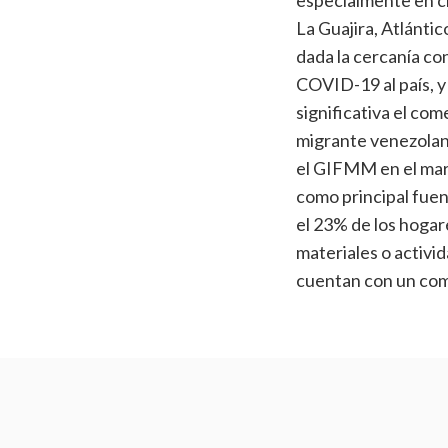
especialmente en c
La Guajira, Atlánti
dada la cercanía co
COVID-19 al país, y
significativa el com
migrante venezolan
el GIFMM en el marc
como principal fuent
el 23% de los hogar
materiales o activi
cuentan con un com