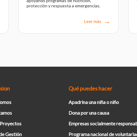
apoyando programas de nutrición,
protección y respuesta a emergencias.
Leer más
sion
Qué puedes hacer
Somos
Apadrina una niña o niño
tamos
Dona por una causa
 Proyectos
Empresas socialmente responsa
de Gestión
Programa nacional de voluntari