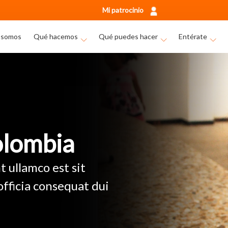
Mi patrocinio
 somos
Qué hacemos
Qué puedes hacer
Entérate
olombia
 ullamco est sit
 officia consequat dui