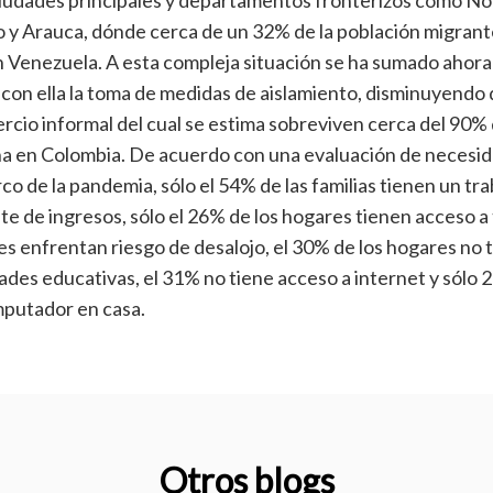
iudades principales y departamentos fronterizos como No
co y Arauca, dónde cerca de un 32% de la población migran
n Venezuela. A esta compleja situación se ha sumado ahora 
 con ella la toma de medidas de aislamiento, disminuyendo
ercio informal del cual se estima sobreviven cerca del 90% 
a en Colombia. De acuerdo con una evaluación de necesi
o de la pandemia, sólo el 54% de las familias tienen un t
e de ingresos, sólo el 26% de los hogares tienen acceso a t
es enfrentan riesgo de desalojo, el 30% de los hogares no 
dades educativas, el 31% no tiene acceso a internet y sólo 
putador en casa.
Otros blogs