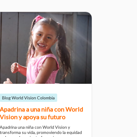
Blog World Vision Colombia
Apadrina a una niña con World
Vision y apoya su futuro
Apadrina una niña con World Vision y
transforma su vida, promoviendo la equidad