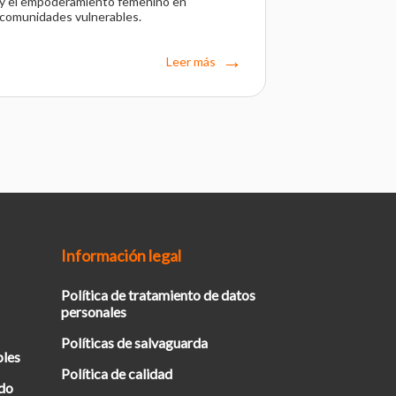
y el empoderamiento femenino en
comunidades vulnerables.
Leer más
Información legal
Política de tratamiento de datos
personales
Políticas de salvaguarda
bles
Política de calidad
ado