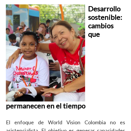
Desarrollo
sostenible:
cambios
que
permanecen en el tiempo
El enfoque de World Vision Colombia no es
asistencialista. El objetivo es generar capacidades